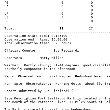
PG                           0              0         
UA                           0              0         
UB                           0              0         
UF                           0              0         
UE                           0              0         
UR                           0              0         
Total:                      11             27         
------------------------------------------------------
Observation start time: 09:45:00 

Observation end   time: 16:00:00 

Total observation time: 6.25 hours 

Official Counter:        Sue Ricciardi 

Observers:        Marty Miller 

Weather:  Partly cloudy; 31-44 degrees; good visibilit
southerly component in the afternoon. 

Raptor Observations:  First migrant Red-shouldered Haw
Non-raptor Observations:  Herring Gulls, about 50, tri
======================================================
Report submitted by Sue Ricciardi (  ) 

Site Description:Fort Smallwood Park is located on the
the mouth of the Patapsco River, 11 miles south of Bal
The Park is closed to visitors on Wednesdays. 
