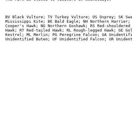
BV Black Vulture; TV Turkey Vulture; OS Osprey; SK Swa
Mississippi Kite; BE Bald Eagle; NH Northern Harrier; 
Cooper's Hawk; NG Northern Goshawk; RS Red-shouldered 
Hawk; RT Red-tailed Hawk; RL Rough-legged Hawk; GE Gol
Kestrel; ML Merlin; PG Peregrine Falcon; UA Unidentifi
Unidentified Buteo; UF Unidentified Falcon; UR Uniden