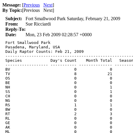
Message:
[
Previous
Next
]
By Topic:
[
Previous Next
]
Subject:
Fort Smallwood Park Saturday, February 21, 2009
From:
Sue Ricciardi
Reply-To:
Date:
Mon, 23 Feb 2009 02:28:57 +0000
Fort Smallwood Park 

Pasadena, Maryland, USA 

Daily Raptor Counts: Feb 21, 2009 

------------------------------------------------------
Species            Day's Count    Month Total   Season
------------------ ----------- -------------- --------
BV                           0              0         
TV                           8             21         
OS                           0              0         
BE                           0              0         
NH                           0              1         
SS                           0              1         
CH                           0              0         
NG                           0              0         
RS                           1              1         
BW                           0              0         
RT                           2              3         
RL                           0              0         
GE                           0              0         
AK                           0              0         
ML                           0              0         